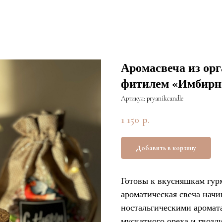
Аромасвеча из орг
фитилем «Имбирн
Артикул:
pryanikcandle
1 150
р.
Добавить в корзину
Готовы к вкусняшкам гур
ароматическая свеча начи
ностальгическими аромат
мускатного ореха и гвозд