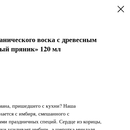
анического воска с древесным
ый пряник» 120 мл
мана, пришедшего с кухни? Наша
нается с имбиря, смешанного с
ами праздничных специй. Сердце из корицы,
ики усиливает имбирь, а щепотка миндаля