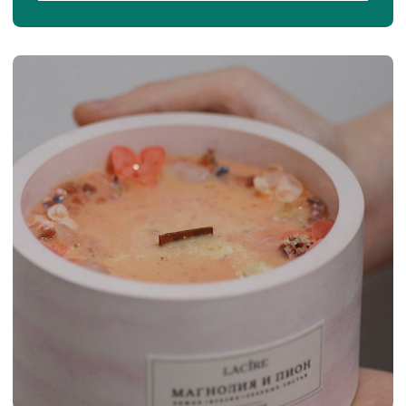
© Школа свечеварения LACIRE.SCHOOL
ИП Журавская Кристина Юрьевна
ОГРНИП 322774600015151
ИНН 772613512654
Договор публичной оферты
Согласие на публикацию отзывов
Политика конфидациальности
Согласие на получение рекламной
рассылки и рекламных материалов
Сведения об образовательной организации
Согласие на обработку персональных данных
все права защищены, 2026
Связаться с нами через e-mail
Телефон: +7 996 105 62 46
Telegram
ВКонтакте
Канал в МАХ
YouTube
Pinterest