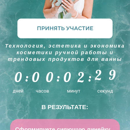
косметики ручной работы и
трендовых продуктов для ванны
6
0
:
0
0
:
0
2
:
2
7
дней
часов
минут
секунд
В РЕЗУЛЬТАТЕ:
Сформируете сияющую линейку
продуктов к весне и лету
Узнаете, как создавать пралине
для ванны - «вкусный» мини-
продукт для ухода за собой,
которым вы сможете впечатлить
своих клиентов