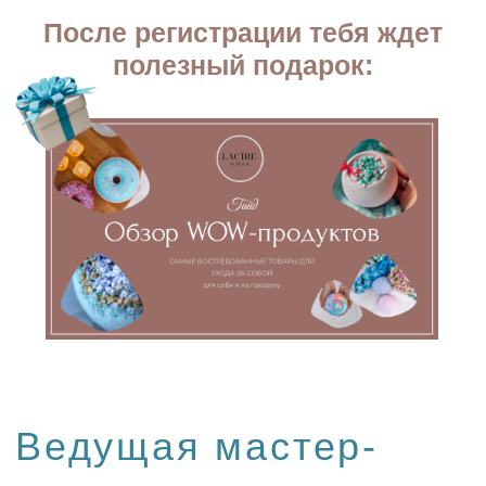
Прошла
30
курсов, мастер-классов,
вебинаров и постоянно совершенствую
свои навыки
Изготовила более
25.000 ароматических
изделий
На
Wildberries
доставлено более
15.100
заказов
Оборот от свечеварения
более 15.000.000
рублей за последний год
Основала профессиональную онлайн
школу по свечеварению и сильное
сообщество свечеваров
Обучила более
4.000
учеников из разных
стран и городов России
МАСТЕР-КЛАСС
БУДЕТ
ПОЛЕЗЕН: