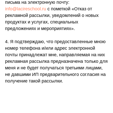
ОГРНИП 322774600015151
письма на электронную почту:
ИНН 772613512654
info@lacireschool.ru
с пометкой «Отказ от
рекламной рассылки, уведомлений о новых
Договор публичной оферты
Согласие на публикацию отзывов
продуктах и услугах, специальных
Согласие на получение рекламной рассылки
Политика конфидациальности
и рекламных материалов
предложениях и мероприятиях».
Сведения об образовательной организации
4. Я подтверждаю, что предоставленные мною
Согласие на обработку персональных данных
все права защищены, 2026
номер телефона и/или адрес электронной
почты принадлежат мне, направляемая на них
Связаться с нами через e-mail
рекламная рассылка предназначена только для
Телефон: +7 996 105 62 46
меня и не будет получаться третьими лицами,
Telegram
ВКонтакте
не давшими ИП предварительного согласия на
Канал в МАХ
получение такой рассылки.
YouTube
Pinterest