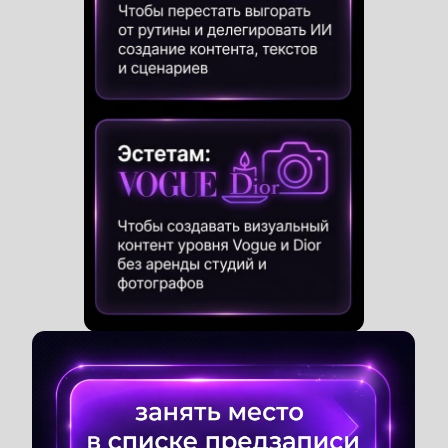
Собственный магазин на
Wildberries
(доставлено
более 12.000 заказов)
Обучила более
3 000 учеников
(Испания,
Германия, Эстония, Белоруссия +
86
городов
России)
ОТЗЫВЫ УЧЕНИЦ ОБ
ОБУЧЕНИИ В ШКОЛЕ