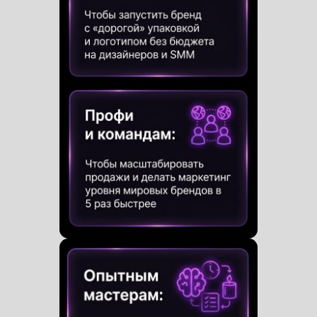
ЖУРАВСКАЯ
КРИСТИНА
Владелица
мастерской-студии и эксперт
крупнейшей онлайн Школы
Изготовила более
23.000 ароматических
изделий
Собственный успешный бренд
ароматической продукции
LACIRE, оборот
которого более 15.000.000 рублей
за
последний год