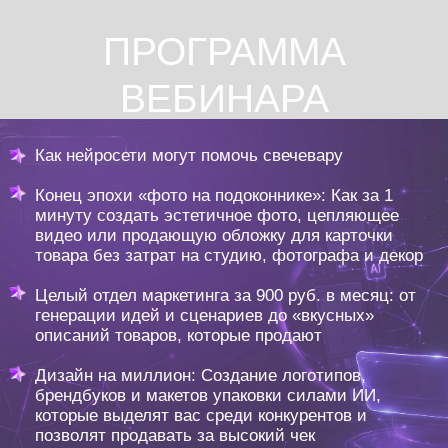
Дизайн на миллион: Создание логотипов,
брендбуков и макетов упаковки силами ИИ,
которые выделят вас среди конкурентов и
позволят продавать за высокий чек
Выход из тени: Пошаговый план внедрения
нейросетей в ваш бренд, чтобы освободить
время для творчества и начать зарабатывать,
пока ИИ создает ваш контент
Как не просто сгенерировать, а правильно
применить и получить ПРОДАЖИ
Что вы получите в результате:
Снимите «проклятие контента»: У вас будет
четкий алгоритм, как тратить на соцсети 15
минут в день, получая при этом охваты и
вовлеченность.
Увидите свой бренд в новом свете: Вы
поймете, что упаковка уровня Jo Malone
доступна вам прямо сейчас без вложений в
фотографов.
Попадете в список предзаписи: Получите
право первыми зайти на полный курс по