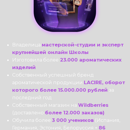
© Школа свечеварения LACIRE.SCHOOL
ИП Журавская Кристина Юрьевна
ОГРНИП 322774600015151
ИНН 772613512654
Договор публичной оферты
Согласие на публикацию отзывов
Правила отказа от услуги
Политика конфидациальности
Согласие на получение рекламной рассылки и
рекламных материалов
Сведения об образовательной организации
Согласие на обработку персональных данных
все права защищены, 2026
Связаться с нами через e-mail