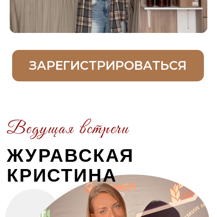
официальной
школой
дополнительного
профессионального образования
Обучила более
4.000 учеников
(Испания, Германия, Эстония, Беларусь +
86 городов России)
УСПЕХИ МОИХ
УЧЕНИКОВ,
КОТОРЫЕ
ВДОХНОВЛЯЮТ
ДЕЛИТЬСЯ
ЗНАНИЯМИ