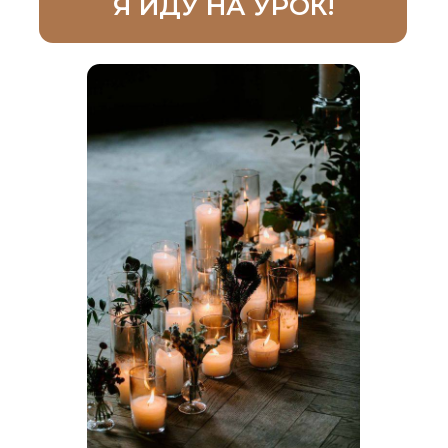
для новичков
и начинающих
мастеров — поймете
для свечеварения нет
понятия сезонности
и можно зарабатывать
круглый год
для опытных
мастеров — поймете
как выходить
на крупных, оптовых
клиентов, не тратя
много ресурсов для
продвижения и поиска
многочисленных