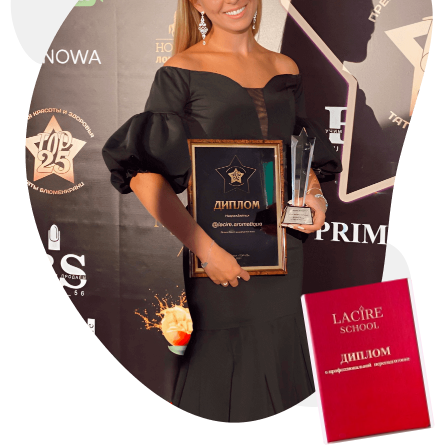
РЕГИСТРИРУЙСЯ
ПРЯМО СЕЙЧАС
И НЕ ПРОПУСКАЙТЕ ВСТРЕЧУ, КОТОРАЯ СТАНЕТ
СТАРТОМ К СОЗДАНИЮ ВАШЕЙ ПЕРВОЙ
АРОМАТИЧЕСКОЙ КОЛЛЕКЦИИ И ЗАРАБОТКУ
ЭТИМ ЛЕТОМ, ПОКА ДРУГИЕ ОТДЫХАЮТ И
СИДЯТ БЕЗ ЗАКАЗОВ
9 АВГУСТА В 10:00
ЗА УСПЕШНУЮ
РЕГИСТРАЦИЮ ВАМ ПРИДЕТ
ПЕРВЫЙ ПОДАРОК —
«ТРЕНДОВЫЕ ИДЕИ
СВАДЕБНОГО СЕЗОНА ДЛЯ
СВЕЧЕВАРОВ. ЛЕТО —
ОСЕНЬ 2026»