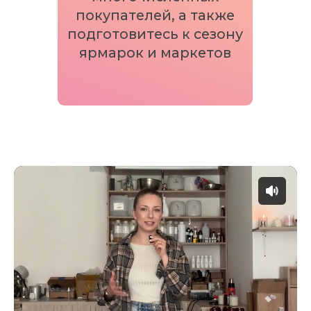
Изготовила более
25 000
ароматических изделий
У меня зарегистрированный бренд
ароматической
продукции
LACIRE
Магазин на
Wildberries
с 2022 года
(доставлено более
15.000
заказов,
рейтинг 4.7 из 5
Собственная
мастерская-студия и
помощница
Оборот от свечеварения более
15.000.000
рублей за последний год
Владелец и эксперт крупнейшей
онлайн Школы
(Образовательная
платформа Геткурс отметила нашу
Школу за вклад в развитие онлайн
образования)
В 2025 г. Школа прошла процедуру
государственной сертификации и стала