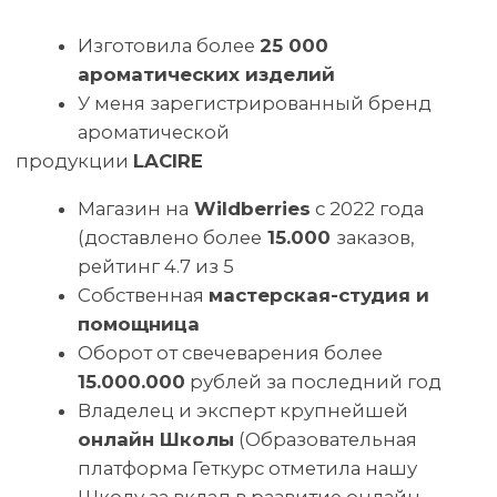
ВТОРОЙ ПОЛЕЗНЫЙ БОНУС
ГАЙД «ПЕРВЫЕ ШАГИ
К ПОКОРЕНИЮ ПИНТЕРЕСТ:
ОТ РЕГИСТРАЦИИ ДО ЛИЧНОЙ
ДОСКИ С ПИНАМИ»
ВЫ ПОЛУЧИТЕ ПО ИТОГАМ
УЧАСТИЯ В ПРЯМОМ ЭФИРЕ
ПРИНЯТЬ УЧАСТИЕ
© Школа свечеварения LACIRE.SCHOOL
ИП Журавская Кристина Юрьевна
ОГРНИП 322774600015151
ИНН 772613512654
Договор публичной оферты
Согласие на публикацию отзывов
Правила отказа от услуги