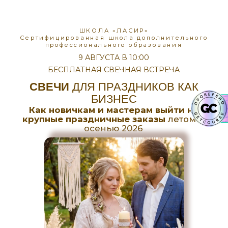
ШКОЛА «ЛАСИР»
Сертифицированная школа дополнительного
профессионального образования
9 АВГУСТА В 10:00
БЕСПЛАТНАЯ СВЕЧНАЯ ВСТРЕЧА
СВЕЧИ
ДЛЯ ПРАЗДНИКОВ КАК
БИЗНЕС
Как новичкам и мастерам выйти на
крупные праздничные заказы
летом и
осенью 2026
Покажу простую
систему подбора
отдушек, чтобы
ваши свечи давали
насыщенный шлейф
— без сложных
формул, химии,
проб и ошибок