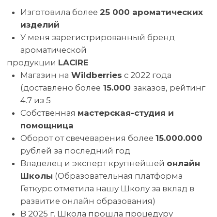
ВТОРОЙ ПОЛЕЗНЫЙ БОНУС
ГАЙД «ПЕРВЫЕ ШАГИ
К ПОКОРЕНИЮ ПИНТЕРЕСТ:
ОТ РЕГИСТРАЦИИ ДО ЛИЧНОЙ
ДОСКИ С ПИНАМИ»
ВЫ ПОЛУЧИТЕ ПО ИТОГАМ
УЧАСТИЯ В ПРЯМОМ ЭФИРЕ
ПРИНЯТЬ УЧАСТИЕ
© Школа свечеварения LACIRE.SCHOOL
ИП Журавская Кристина Юрьевна
ОГРНИП 322774600015151
ИНН 772613512654
Договор публичной оферты
Согласие на публикацию отзывов
Правила отказа от услуги