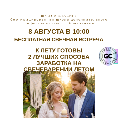
ШКОЛА «ЛАСИР»
Сертифицированная школа дополнительного
профессионального образования
8 АВГУСТА В 10:00
БЕСПЛАТНАЯ СВЕЧНАЯ ВСТРЕЧА
К ЛЕТУ ГОТОВЫ
2 ЛУЧШИХ СПОСОБА
ЗАРАБОТКА НА
СВЕЧЕВАРЕНИИ ЛЕТОМ
Покажу простую
систему подбора
отдушек, чтобы
ваши свечи давали
насыщенный шлейф
— без сложных
формул, химии,
проб и ошибок