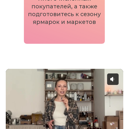
Изготовила более
25 000 ароматических
изделий
У меня зарегистрированный бренд
ароматической
продукции
LACIRE
Магазин на
Wildberries
с 2022 года
(доставлено более
15.000
заказов, рейтинг
4.7 из 5
Собственная
мастерская-студия и
помощница
Оборот от свечеварения более
15.000.000
рублей за последний год
Владелец и эксперт крупнейшей
онлайн
Школы
(Образовательная платформа
Геткурс отметила нашу Школу за вклад в
развитие онлайн образования)
В 2025 г. Школа прошла процедуру
государственной сертификации и стала
официальной
школой дополнительного
профессионального образования