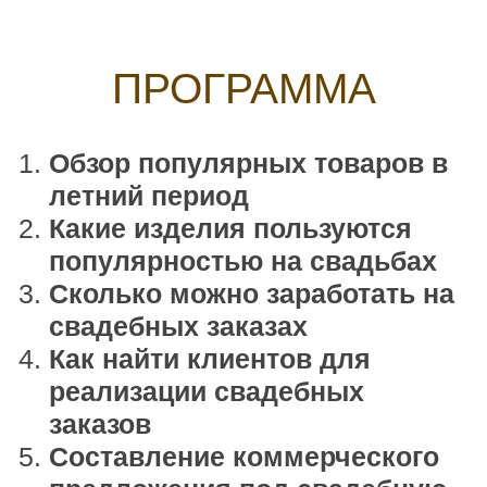
реализации свадебных
заказов
Составление коммерческого
предложения под свадебную
продукцию
Как сделать предложение
потенциальному клиенту,
чтобы он от него не отказался
Продажи офлайн летом. Как
подготовиться к продажам в
любую погоду
ВСЕ УЧАСТНИКИ ВСТРЕЧИ ПОЛУЧАТ
ДОПОЛНИТЕЛЬНЫЙ БОНУС: ГАЙД
«Первые шаги к покорению Пинтерест:
от регистрации до личной доски
с пинами»
Я ИДУ НА УРОК!