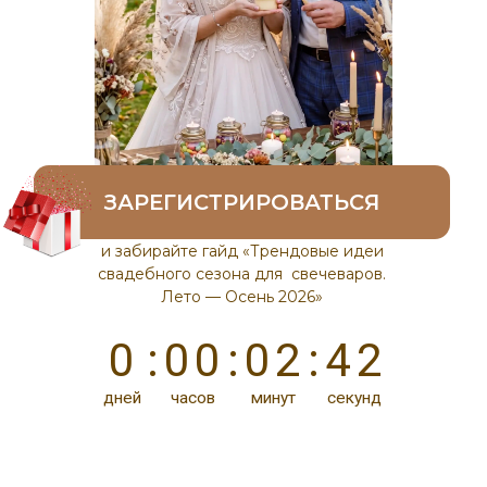
ЗАРЕГИСТРИРОВАТЬСЯ
и забирайте гайд «Трендовые идеи
свадебного сезона для свечеваров.
Лето — Осень 2026»
1
0
:
0
0
:
0
2
:
4
2
дней
часов
минут
секунд
ПРОГРАММА
Обзор популярных товаров в
летний период
Какие изделия пользуются
популярностью на свадьбах
Сколько можно заработать на
свадебных заказах
Как найти клиентов для