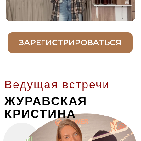
Обучила более
4.000 учеников
(Испания,
Германия, Эстония, Беларусь +
86 городов
России)
УСПЕХИ МОИХ
УЧЕНИКОВ,
КОТОРЫЕ
ВДОХНОВЛЯЮТ
ДЕЛИТЬСЯ
ЗНАНИЯМИ