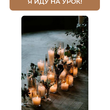
для новичков
и начинающих
мастеров — поймете
для свечеварения нет
понятия сезонности
и можно зарабатывать
круглый год
для опытных
мастеров — поймете
как выходить
на крупных, оптовых
клиентов, не тратя
много ресурсов для
продвижения и поиска
многочисленных