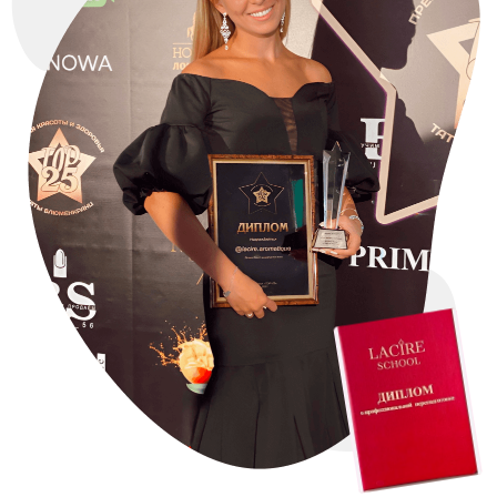
РЕГИСТРИРУЙСЯ
ПРЯМО СЕЙЧАС
И НЕ ПРОПУСКАЙТЕ ВСТРЕЧУ, КОТОРАЯ СТАНЕТ
СТАРТОМ К СОЗДАНИЮ ВАШЕЙ ПЕРВОЙ
АРОМАТИЧЕСКОЙ КОЛЛЕКЦИИ И ЗАРАБОТКУ
ЭТИМ ЛЕТОМ, ПОКА ДРУГИЕ ОТДЫХАЮТ И
СИДЯТ БЕЗ ЗАКАЗОВ
8 АВГУСТА В 10:00
ЗА УСПЕШНУЮ
РЕГИСТРАЦИЮ ВАМ ПРИДЕТ
ПЕРВЫЙ ПОДАРОК —
«ТРЕНДОВЫЕ ИДЕИ
СВАДЕБНОГО СЕЗОНА ДЛЯ
СВЕЧЕВАРОВ. ЛЕТО —
ОСЕНЬ 2026»