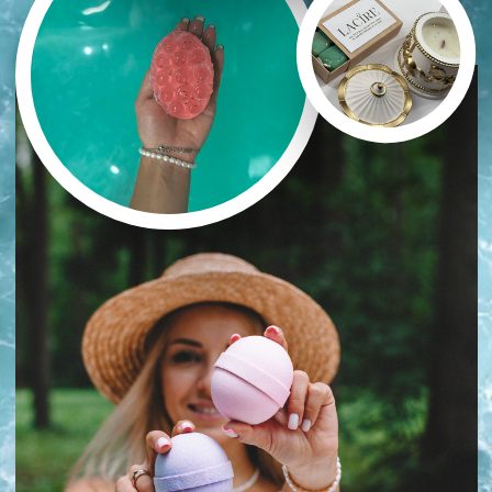
СТОИМОСТЬ КУРСОВ
СИЯНИЕ
На курсе тебя ждет:
Теория
7 рецептов создания
бомбочек
6 способов декорирования
бомбочек