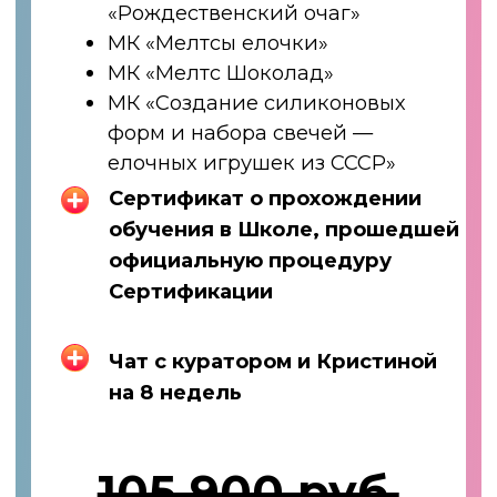
Более 6-и
лет в свечеварении
Прошла
30
курсов, мастер-классов,
вебинаров и постоянно
совершенствую свои навыки
Изготовила более
25.000
ароматических изделий
На
Wildberries
доставлено более
15.100 заказов
Оборот от свечеварения более
15.000.000 рублей за последний
год
Основала профессиональную
онлайн школу по свечеварению и
сильное сообщество свечеваров
Обучила более
4.000
учеников из
разных стран и городов России