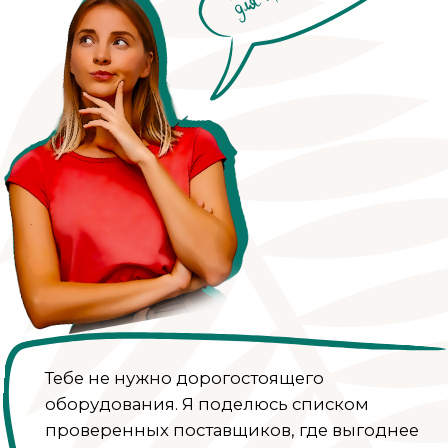
Материаловедение
18 теоретических уроков
МК контейнерная аромасвеча
на основе соевого воска
МК контейнерная
ароматизированная свеча из
кокосового воска с тайным
посланием
МК по созданию формовой
свечи из оливкового воска
МК по созданию
ароматического саше из
оливкового воска
МК по созданию мелтс на
основе оливкового воска
МК по созданию массажных и
смарт свечей
МК по созданию кашпо из
гипса и по созданию гипсового
подсвечника
МК по созданию диффузора и
автопарфюма
МК по созданию интерьерного