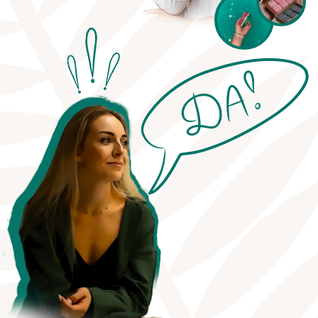
ЛЮБОЙ КУРС
ПОДОЙДЕТ ТЕБЕ, ЕСЛИ:
Ты действующий свечевар
и
хочешь расширить
ассортимент, увеличить
средний чек и не отпускать
клиента к конкурентам
Ты новичок в handmade
и ищешь
нишу с низким порогом входа, но
высоким визуальным WOW-
эффектом и быстрой окупаемостью