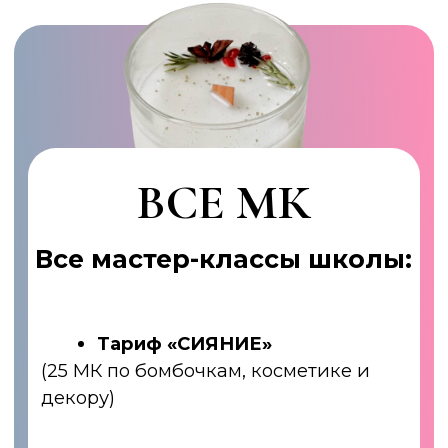
мастерская 3.0»
На курсе тебя ждет:
Предобучение
Модуль 1.
Материаловедение
Модуль 2.
Изделия из воска
Модуль 3.
Расширение
ассортимента свечевара
Модуль 4.
Создание и
упаковка бренда
Модуль 5.
Бренд свечевара
Модуль 6.
Запуск продаж
Модуль 7.
Масштабирование
Курс «Бомбические
бомбочки и сияющая
косметика» с доступом
+БОНУС
на 1,5 года
Диплом
государственного
образца