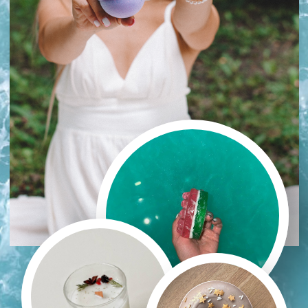
12 мастер-классов по
косметическим средствам
Сертификат о прохождении
обучения в Школе,
прошедшей официальную
процедуру Сертификации
Чат учеников
39 900 руб.
19 900 руб.
КУПИТЬ
ПРОГРАММА