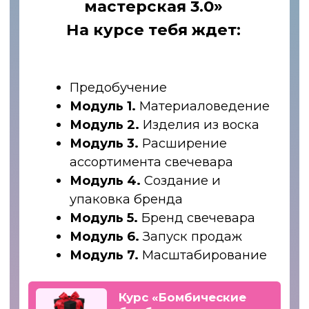
Договор публичной оферты
Согласие на публикацию отзывов
Правила отказа от услуги
Политика конфидациальности
Согласие на получение рекламной рассылки и
рекламных материалов
Сведения об образовательной организации
Согласие на обработку персональных данных
все права защищены, 2026
Связаться с нами через e-mail
Телефон: +7 996 105 62 46
Telegram
ВКонтакте
Канал в МАХ
Pinterest
YouTube