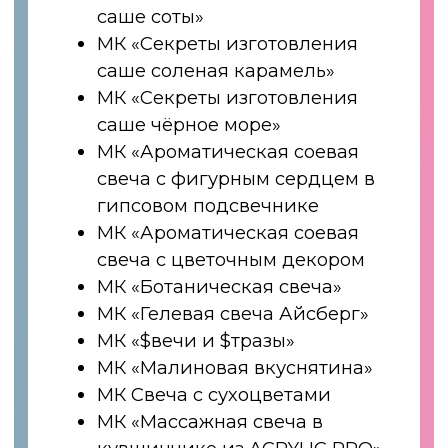
Школа прошла сертификацию и
по итогам успешной аттестации
выпускники получают Дипломы
государственного образца
Также наши студенты
могут оформлять налоговый
вычет по НДФЛ
получать субсидии от
государства на поддержку
малого и среднего бизнеса