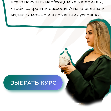
спрея. Спрей на водной основе
МК по созданию интерьерного
спрея. Спрей на спиртовой
основе
МК по созданию твердых духов
МК по созданию жидкого
парфюма
МК «Секреты изготовления
шоколадного саше»
МК «Секреты изготовления
саше соты»
МК «Секреты изготовления
саше соленая карамель»
МК «Секреты изготовления
саше чёрное море»
МК «Ароматическая соевая
свеча с фигурным сердцем в
гипсовом подсвечнике
МК «Ароматическая соевая
свеча с цветочным декором
МК «Ботаническая свеча»
МК «Гелевая свеча Айсберг»
МК «$вечи и $тразы»