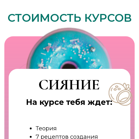
МК «Малиновая вкуснятина»
МК Свеча с сухоцветами
МК «Массажная свеча в
кувшинчике из ACRYLIC PRO»
МК: ​«По бархатно-ледяным
свечам»
МК «Свеча формовая «Санта
Клаус»
МК «Аромасаше из
растительного воска»
МК «Ароматическая свеча с
новогодним декором
«Клюквенный лес»
МК «Формовые свечи
«Мандаринки»
МК «Столовая свеча с
росписью»
МК «Формовая свеча
Новогодняя игрушка с лаком»
МК «Новогоднее Аромасаше
«Рождественский очаг»
МК «Мелтсы елочки»
МК «Мелтс Шоколад»