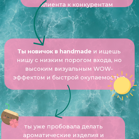
Сегодня ты сможешь стать
обладательницей всех мастер-
классов школы ЛАСИР,
накопленных за 6 лет работы
А это 55 подробных инструкций и
технологий, которые в режиме
реального времени обновляются и
актуализируются, чтобы ты получала
свежую и проверенную