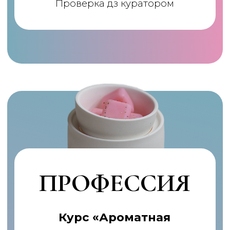
ХОББИ,
ПРИНОСЯЩЕЕ ДОХОД!
УЧАСТВОВАТЬ
© Школа свечеварения LACIRE.SCHOOL
ИП Журавская Кристина Юрьевна
ОГРНИП 322774600015151
ИНН 772613512654