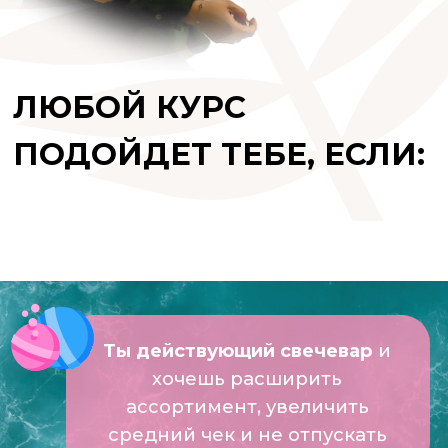
ты уже пробовала делать
ароматические изделия и
косметику, но столкнулась с тем,
что они не соответствуют
ожиданиям
ты хочешь хочет создавать
люксовый парфюм, ароматную
продукцию и товары для ванны и
ухода за собой своими руками