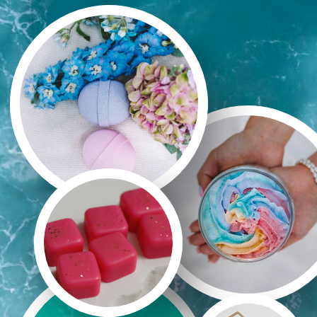
Тебе не нужно дорогостоящего
оборудования. Я поделюсь списком
проверенных поставщиков, где выгоднее
всего покупать необходимые материалы,
чтобы сократить расходы. А изготавливать
изделия можно и в домашних условиях
ВЫБРАТЬ КУРС