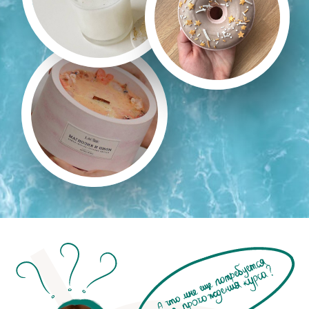
Доступ к курсу на
6 месяцев
Без обратной связи
ВСЕ МК
Все мастер-классы школы:
Тариф «СИЯНИЕ»
(25 МК по бомбочкам, косметике и
декору)