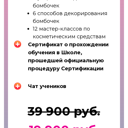
МК «Создание силиконовых
форм и набора свечей —
елочных игрушек из СССР»
Сертификат о прохождении
обучения в Школе, прошедшей
официальную процедуру
Сертификации
Чат с куратором и Кристиной
на 8 недель
105 900 руб.
35 900 руб.
единоразово или
2 992 ₽/ 12 мес.