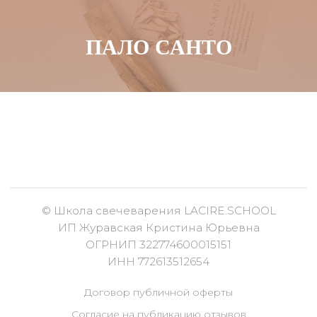
ПАЛО САНТО
© Школа свечеварения LACIRE.SCHOOL
ИП Журавская Кристина Юрьевна
ОГРНИП 322774600015151
ИНН 772613512654
Договор публичной оферты
Согласие на публикацию отзывов
Правила отказа от услуги
Политика конфидациальности
Согласие на получение рекламной рассылки и
рекламных материалов
Сведения об образовательной организации