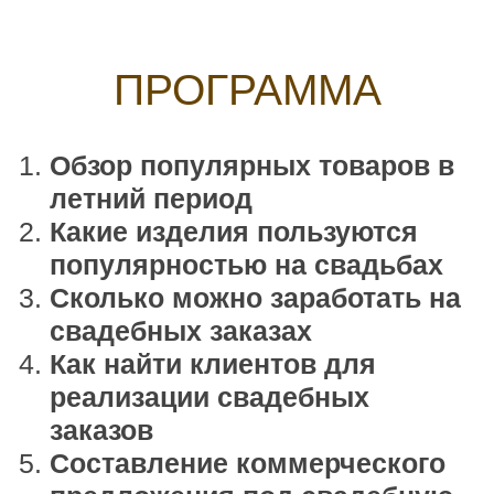
реализации свадебных
заказов
Составление коммерческого
предложения под свадебную
продукцию
Как сделать предложение
потенциальному клиенту,
чтобы он от него не отказался
Продажи офлайн летом. Как
подготовиться к продажам в
любую погоду
ВСЕ УЧАСТНИКИ ВСТРЕЧИ ПОЛУЧАТ
ДОПОЛНИТЕЛЬНЫЙ БОНУС: ГАЙД
«Первые шаги к покорению Пинтерест:
от регистрации до личной доски
с пинами»
Я ИДУ НА УРОК!