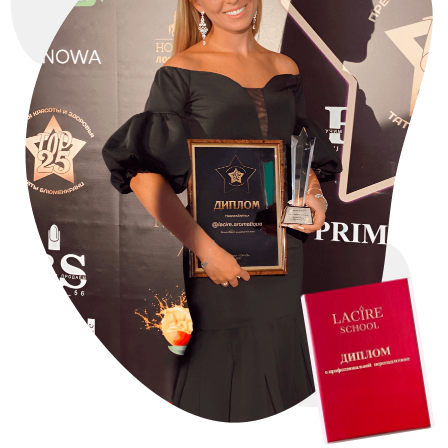
РЕГИСТРИРУЙСЯ
ПРЯМО СЕЙЧАС
И НЕ ПРОПУСКАЙТЕ ВСТРЕЧУ, КОТОРАЯ СТАНЕТ
СТАРТОМ К СОЗДАНИЮ ВАШЕЙ ПЕРВОЙ
АРОМАТИЧЕСКОЙ КОЛЛЕКЦИИ И ЗАРАБОТКУ
ЭТИМ ЛЕТОМ, ПОКА ДРУГИЕ ОТДЫХАЮТ И
СИДЯТ БЕЗ ЗАКАЗОВ
10 АВГУСТА В 10:00
ЗА УСПЕШНУЮ
РЕГИСТРАЦИЮ ВАМ ПРИДЕТ
ПЕРВЫЙ ПОДАРОК —
«ТРЕНДОВЫЕ ИДЕИ
СВАДЕБНОГО СЕЗОНА ДЛЯ
СВЕЧЕВАРОВ. ЛЕТО —
ОСЕНЬ 2026»