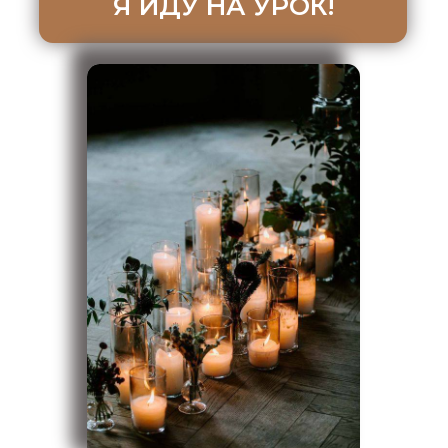
для новичков
и начинающих
мастеров — поймете
для свечеварения нет
понятия сезонности
и можно зарабатывать
круглый год
для опытных
мастеров — поймете
как выходить
на крупных, оптовых
клиентов, не тратя
много ресурсов для
продвижения и поиска
многочисленных