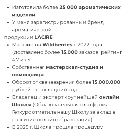
ВТОРОЙ ПОЛЕЗНЫЙ БОНУС
ГАЙД «ПЕРВЫЕ ШАГИ
К ПОКОРЕНИЮ ПИНТЕРЕСТ:
ОТ РЕГИСТРАЦИИ ДО ЛИЧНОЙ
ДОСКИ С ПИНАМИ»
ВЫ ПОЛУЧИТЕ ПО ИТОГАМ
УЧАСТИЯ В ПРЯМОМ ЭФИРЕ
ПРИНЯТЬ УЧАСТИЕ
© Школа свечеварения LACIRE.SCHOOL
ИП Журавская Кристина Юрьевна
ОГРНИП 322774600015151
ИНН 772613512654
Договор публичной оферты
Согласие на публикацию отзывов
Правила отказа от услуги