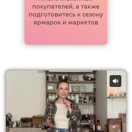
Изготовила более
25 000 ароматических
изделий
У меня зарегистрированный бренд
ароматической
продукции
LACIRE
Магазин на
Wildberries
с 2022 года
(доставлено более
15.000
заказов, рейтинг
4.7 из 5
Собственная
мастерская-студия и
помощница
Оборот от свечеварения более
15.000.000
рублей за последний год
Владелец и эксперт крупнейшей
онлайн
Школы
(Образовательная платформа
Геткурс отметила нашу Школу за вклад в
развитие онлайн образования)
В 2025 г. Школа прошла процедуру
государственной сертификации и стала
официальной
школой дополнительного
профессионального образования