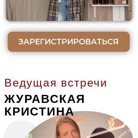
Обучила более
4.000 учеников
(Испания,
Германия, Эстония, Беларусь +
86 городов
России)
УСПЕХИ МОИХ
УЧЕНИКОВ,
КОТОРЫЕ
ВДОХНОВЛЯЮТ
ДЕЛИТЬСЯ
ЗНАНИЯМИ