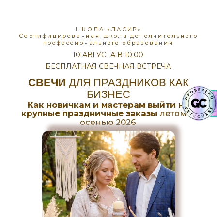
ШКОЛА «ЛАСИР»
Сертифицированная школа дополнительного
профессионального образования
10 АВГУСТА В 10:00
БЕСПЛАТНАЯ СВЕЧНАЯ ВСТРЕЧА
СВЕЧИ
ДЛЯ ПРАЗДНИКОВ КАК
БИЗНЕС
Как новичкам и мастерам выйти на
крупные праздничные заказы
летом и
осенью 2026
Покажу простую
систему подбора
отдушек, чтобы
ваши свечи давали
насыщенный шлейф
— без сложных
формул, химии,
проб и ошибок