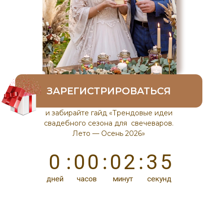
ЗАРЕГИСТРИРОВАТЬСЯ
и забирайте гайд «Трендовые идеи
свадебного сезона для свечеваров.
Лето — Осень 2026»
4
0
:
0
0
:
0
2
:
3
5
дней
часов
минут
секунд
ПРОГРАММА
Обзор популярных товаров в
летний период
Какие изделия пользуются
популярностью на свадьбах
Сколько можно заработать на
свадебных заказах
Как найти клиентов для