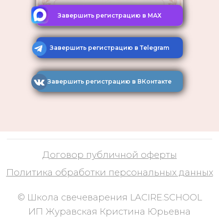
Завершить регистрацию в МАХ
Договор публичной оферты
Завершить регистрацию в Тelegram
Политика обработки персональных данных
© Школа свечеварения LACIRE.SCHOOL
Завершить регистрацию в ВКонтакте
ИП Журавская Кристина Юрьевна
ОГРНИП 322774600015151
ИНН 772613512654
Связаться с нами через e-mail
Телефон: +7 996 105 62 46
все права защищены, 2025
Telegram
ВКонтакте
Канал в МАХ
YouTube
Pinterest