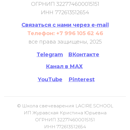
© Школа свечеварения LACIRE.SCHOOL
ИП Журавская Кристина Юрьевна
ОГРНИП 322774600015151
ИНН 772613512654
Договор публичной оферты
Согласие на публикацию отзывов
Правила отказа от услуги
Политика конфидациальности
Согласие на получение рекламной рассылки и
рекламных материалов
Сведения об образовательной организации
Согласие на обработку персональных данных
все права защищены, 2026
Связаться с нами через e-mail
Телефон: +7 996 105 62 46
Telegram
ВКонтакте
Канал в МАХ
Pinterest
YouTube