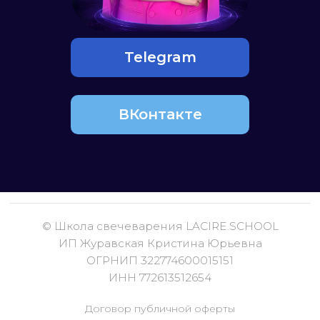
Telegram
© Школа свечеварения LACIRE.SCHOOL
ИП Журавская Кристина Юрьевна
ОГРНИП 322774600015151
ИНН 772613512654
ВКонтакте
Договор публичной оферты
Согласие на публикацию отзывов
Правила отказа от услуги
Политика конфидациальности
Согласие на получение рекламной рассылки и
рекламных материалов
Сведения об образовательной организации
Согласие на обработку персональных данных
все права защищены, 2026
Связаться с нами через e-mail
Телефон: +7 996 105 62 46
Telegram
ВКонтакте
Канал в МАХ