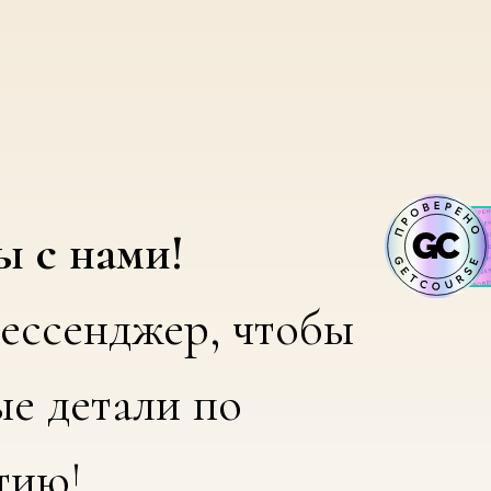
ы с нами!
ессенджер, чтобы
ые детали по
тию!